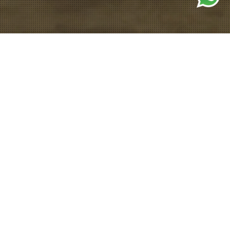
KARGO INDUSTRI (SUKU CADANG
OTOMOTIF, BAN, DLL.)
PLB kami mendukung industri kargo yang memerlukan
pengelolaan barang besar dan berat, seperti mesin industri dan
peralatan pabrik. Contoh barang: mesin CNC, peralatan pabrik
besar.
Industri yang Terbantu oleh PLB:
Manufaktur Otomotif – untuk pengelolaan spare parts
dan CKD (completely knocked down) units, ban